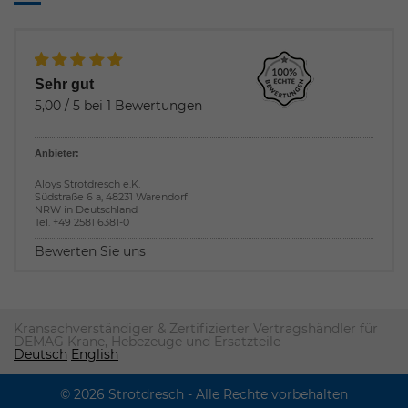
Sehr gut
5,00
/
5
bei
1
Bewertungen
Anbieter:
Aloys Strotdresch e.K.
Südstraße 6 a
,
48231
Warendorf
NRW
in
Deutschland
Tel.
+49 2581 6381-0
Bewerten Sie uns
Kransachverständiger & Zertifizierter Vertragshändler für
DEMAG Krane, Hebezeuge und Ersatzteile
Deutsch
English
© 2026 Strotdresch - Alle Rechte vorbehalten