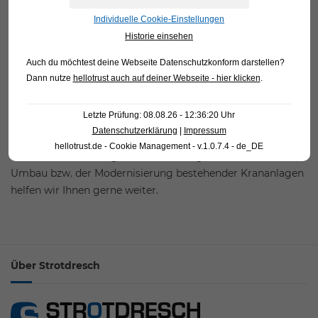
Haben Sie Fragen zu unseren Demag Kranen, Produkten,
Lösungen oder benötigen Sie einen Demag
Individuelle Cookie-Einstellungen
Kransachverständiger schicken Sie uns eine E-Mail oder
Historie einsehen
rufen Sie uns an.
Auch du möchtest deine Webseite Datenschutzkonform darstellen?
Dann nutze
hellotrust auch auf deiner Webseite - hier klicken
.
Wir bieten Ihnen als Demag Werkshändler hochwertige
Demag-Technik und Services zu einem optimalen Preis-
Letzte Prüfung: 08.08.26 - 12:36:20 Uhr
Leistungs-Verhältnis.
Datenschutzerklärung
|
Impressum
hellotrust.de - Cookie Management - v.1.0.7.4 - de_DE
Auch bei der Planung neuer Krananlagen, sowie dem
Umbau bzw. der Modernisierung bestehender Krananlagen
helfen wir Ihnen gerne weiter.
Über Strotdresch