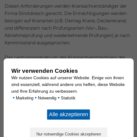
Diesen Anforderungen werden Kransachverständiger der
Firma Strotdresch gerecht. Die Ermächtigungen werden
bezogen auf Kranarten (z.B. Demag Krane, Deckenkrane)
und differenziert nach Prüfungsarten (Vor-, Bau-,
Abnahmeprüfung und wiederkehrende Prüfungen) je nach
Kenntnisstand ausgesprochen.
Das Leistungsspecktrum des Kransachverständigers der
Firma Strotdresch umfasst alle im Rahmen der
Wir verwenden Cookies
Kundenbetreuung zu prüfenden Anlagen im Rahmen der
Wir nutzen Cookies auf unserer Website. Einige von ihnen
Vor-, Bau- und Abnahmeprüfung bei:
sind essenziell, während andere uns helfen, diese Website
und Ihre Erfahrung zu verbessern.
Laufkatzen
•
•
•
Marketing
Notwendig
Statistik
Schwenkarmkranen
Deckenkranen
Hebezeugen und Winden nach DGUV-V 54 (Alt: BGV
D 8).