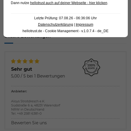
Dann nutze
hellotrust auch auf deiner Webseite - hier klicken
.
Startseite
Über uns
Letzte Prüfung: 07.08.26 - 06:36:06 Uhr
Jobs
Datenschutzerklärung
|
Impressum
hellotrust.de - Cookie Management - v.1.0.7.4 - de_DE
Unsere Bewertungen
Sehr gut
5,00
/
5
bei
1
Bewertungen
Anbieter:
Aloys Strotdresch e.K.
Südstraße 6 a
,
48231
Warendorf
NRW
in
Deutschland
Tel.
+49 2581 6381-0
Bewerten Sie uns