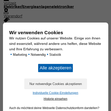
Vollzeit
Elektriker/Energieanlagenelektroniker
Warendorf
Stellenangebotsnummer 241105023731
Wir verwenden Cookies
Vollzeit
Wir nutzen Cookies auf unserer Website. Einige von ihnen
Über Strotdresch
sind essenziell, während andere uns helfen, diese Website
und Ihre Erfahrung zu verbessern.
•
•
•
Marketing
Notwendig
Statistik
Herzlich Willkommen bei Strotdresch! Wir sind
Werkshändler der DEMAG Cranes & Components GmbH
und Vertragswerkstatt für DEMAG-Motoren und stellen
Ihnen hier unsere Serviceleistungen und Produkte vor.
Individuelle Cookie-Einstellungen
Mehr erfahren
Historie einsehen
Weitere Informationen
Auch du möchtest deine Webseite Datenschutzkonform darstellen?