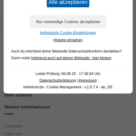
einsatzfreudig
Wir bieten Ihnen:
Einen sicheren Arbeitsplatz
Leistungsgerechte und überdurchschnittliche Bezahlung
Jetzt bewerben
Zurück zur Übersicht
Über Strotdresch
Individuelle Cookie-Einstellungen
Historie einsehen
Auch du möchtest deine Webseite Datenschutzkonform darstellen?
Dann nutze
hellotrust auch auf deiner Webseite - hier klicken
.
Herzlich Willkommen bei Strotdresch! Wir sind Werkshändler der
Letzte Prüfung: 06.08.26 - 17:36:04 Uhr
DEMAG Cranes & Components GmbH und Vertragswerkstatt für
Datenschutzerklärung
|
Impressum
DEMAG-Motoren und stellen Ihnen hier unsere Serviceleistungen
hellotrust.de - Cookie Management - v.1.0.7.4 - de_DE
und Produkte vor.
Mehr erfahren
Weitere Informationen
Startseite
Über uns