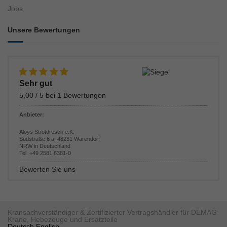
Jobs
Unsere Bewertungen
Sehr gut
5,00
/
5
bei
1
Bewertungen
Anbieter:
Aloys Strotdresch e.K.
Südstraße 6 a
,
48231
Warendorf
NRW
in
Deutschland
Tel.
+49 2581 6381-0
Bewerten Sie uns
Kransachverständiger & Zertifizierter Vertragshändler für DEMAG
Krane, Hebezeuge und Ersatzteile
Deutsch
English