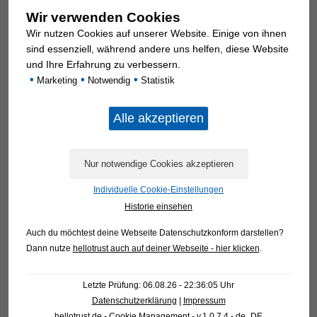
Heiko Wennemar
Wir verwenden Cookies
Sales and Project Planning
Wir nutzen Cookies auf unserer Website. Einige von ihnen
+49 2581 2877
sind essenziell, während andere uns helfen, diese Website
h.wennemar@strotdresch.de
und Ihre Erfahrung zu verbessern.
•
•
•
Marketing
Notwendig
Statistik
Individuelle Cookie-Einstellungen
Historie einsehen
Auch du möchtest deine Webseite Datenschutzkonform darstellen?
Dann nutze
hellotrust auch auf deiner Webseite - hier klicken
.
Letzte Prüfung: 06.08.26 - 22:36:05 Uhr
Datenschutzerklärung
|
Impressum
hellotrust.de - Cookie Management - v.1.0.7.4 - de_DE