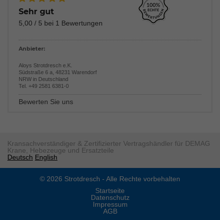
Sehr gut
5,00
/
5
bei
1
Bewertungen
Anbieter:
Aloys Strotdresch e.K.
Südstraße 6 a
,
48231
Warendorf
NRW
in
Deutschland
Tel.
+49 2581 6381-0
Bewerten Sie uns
Kransachverständiger & Zertifizierter Vertragshändler für DEMAG
Krane, Hebezeuge und Ersatzteile
Deutsch
English
© 2026 Strotdresch - Alle Rechte vorbehalten
Startseite
Datenschutz
Impressum
AGB